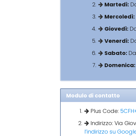
Martedì:
Da
Mercoledì:
Giovedì:
Da
Venerdì:
Da
Sabato:
Dal
Domenica
Modulo di contatto
Plus Code:
5CFH+V
Indirizzo: Via Gi
l’indirizzo su Goog