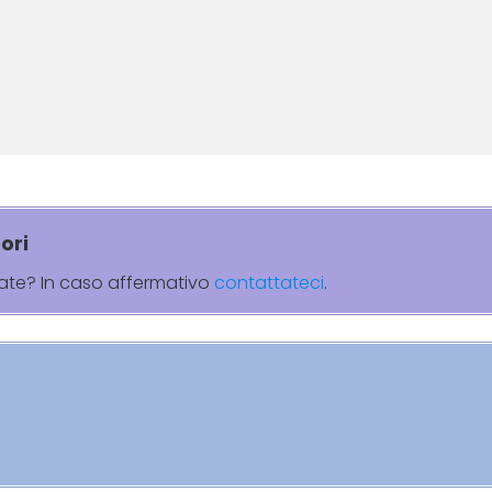
ori
rate? In caso affermativo
contattateci
.