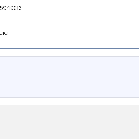
55949013
gia