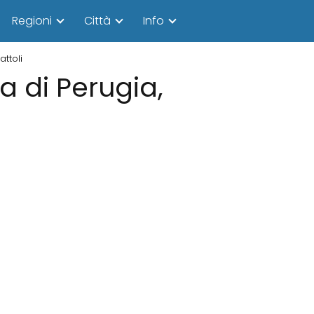
Regioni
Città
Info
attoli
ia di Perugia,