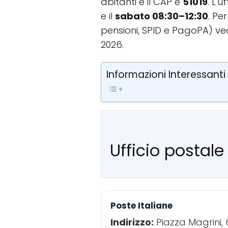
abitanti e il CAP è
51019
. L'
e il
sabato 08:30–12:30
. Pe
pensioni, SPID e PagoPA) ve
2026.
Informazioni Interessanti
Ufficio postal
Poste Italiane
Indirizzo:
Piazza Magrini,