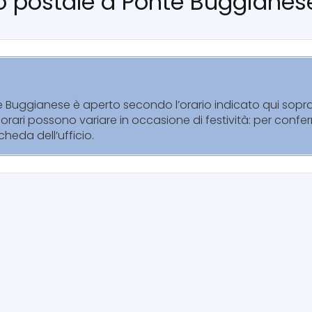
cio postale a Ponte Buggianes
te Buggianese è aperto secondo l’orario indicato qui sopra
orari possono variare in occasione di festività: per confer
cheda dell’ufficio.