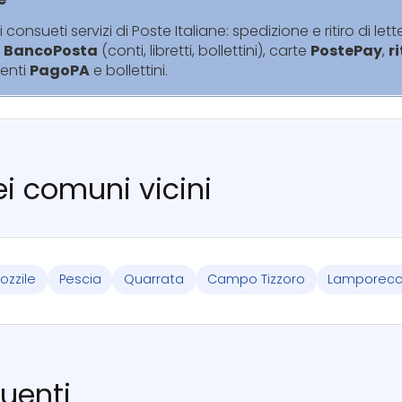
i consueti servizi di Poste Italiane: spedizione e ritiro di lett
i
BancoPosta
(conti, libretti, bollettini), carte
PostePay
,
r
enti
PagoPA
e bollettini.
nei comuni vicini
ozzile
Pescia
Quarrata
Campo Tizzoro
Lamporecc
uenti