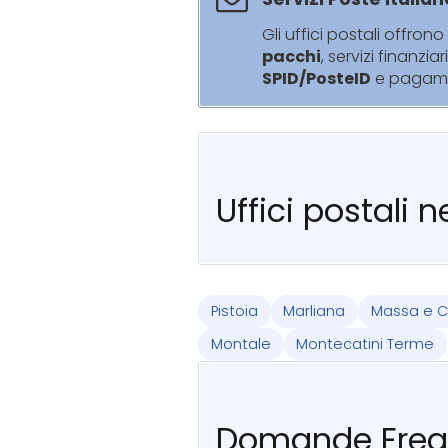
Gli uffici postali offrono 
pacchi
, servizi finanziar
SPID/PosteID
e pagam
Uffici postali 
Pistoia
Marliana
Massa e C
Montale
Montecatini Terme
Domande Freq