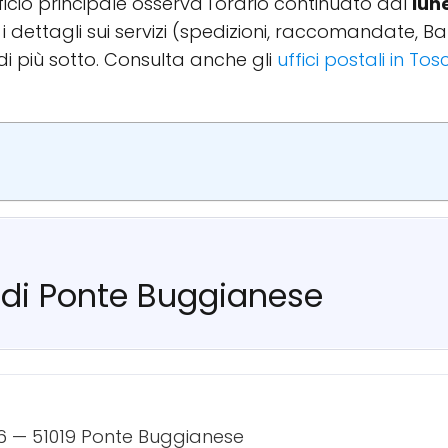
ufficio principale osserva l'orario continuato dal
lun
r i dettagli sui servizi (spedizioni, raccomandate, 
di più sotto. Consulta anche gli
uffici postali in To
e di Ponte Buggianese
 6 — 51019 Ponte Buggianese