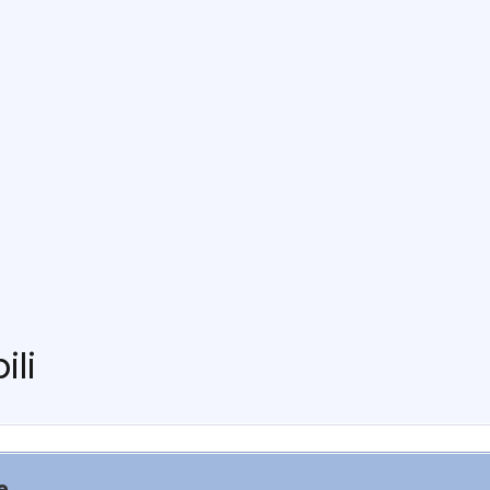
ili
e