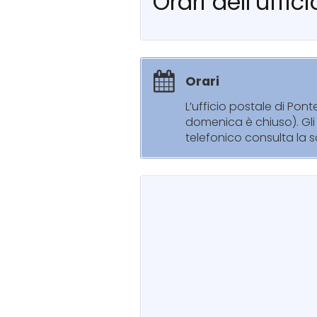
Orari dell’uffi
Orari
L’ufficio postale di Pon
domenica è chiuso). Gli 
telefonico consulta la s