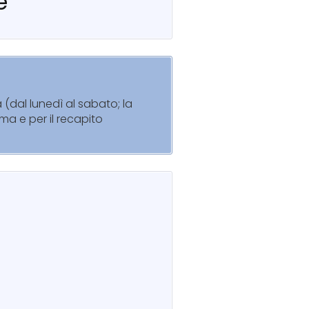
e
 (dal lunedì al sabato; la
ma e per il recapito