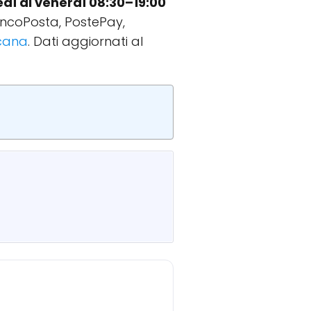
edì al venerdì 08:30–19:00
BancoPosta, PostePay,
scana
. Dati aggiornati al