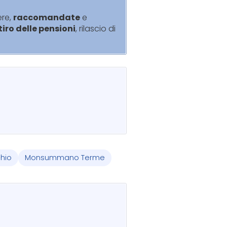
ere,
raccomandate
e
itiro delle pensioni
, rilascio di
hio
Monsummano Terme