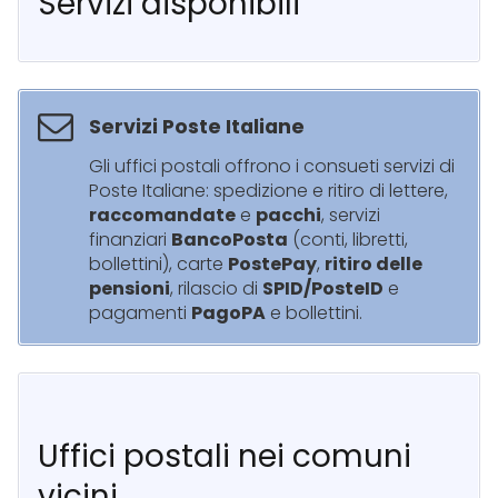
Servizi disponibili
Servizi Poste Italiane
Gli uffici postali offrono i consueti servizi di
Poste Italiane: spedizione e ritiro di lettere,
raccomandate
e
pacchi
, servizi
finanziari
BancoPosta
(conti, libretti,
bollettini), carte
PostePay
,
ritiro delle
pensioni
, rilascio di
SPID/PosteID
e
pagamenti
PagoPA
e bollettini.
Uffici postali nei comuni
vicini