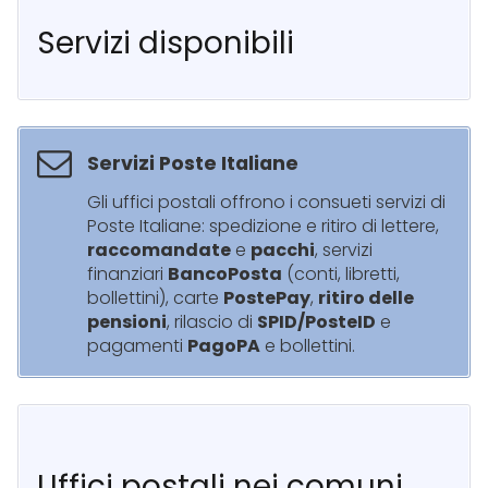
Servizi disponibili
Servizi Poste Italiane
Gli uffici postali offrono i consueti servizi di
Poste Italiane: spedizione e ritiro di lettere,
raccomandate
e
pacchi
, servizi
finanziari
BancoPosta
(conti, libretti,
bollettini), carte
PostePay
,
ritiro delle
pensioni
, rilascio di
SPID/PosteID
e
pagamenti
PagoPA
e bollettini.
Uffici postali nei comuni