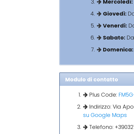
Mercoledì:
Giovedì:
Da
Venerdì:
Da
Sabato:
Dal
Domenica
Modulo di contatto
Plus Code:
FM5G+
Indirizzo: Via Ap
su Google Maps
Telefono: +39032