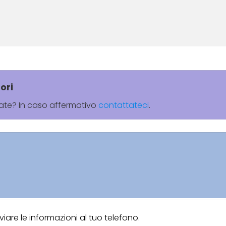
ori
rate? In caso affermativo
contattateci
.
are le informazioni al tuo telefono.