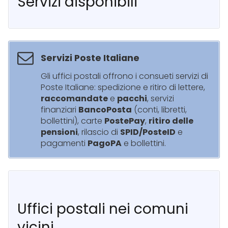
Servizi disponibili
Servizi Poste Italiane
Gli uffici postali offrono i consueti servizi di
Poste Italiane: spedizione e ritiro di lettere,
raccomandate
e
pacchi
, servizi
finanziari
BancoPosta
(conti, libretti,
bollettini), carte
PostePay
,
ritiro delle
pensioni
, rilascio di
SPID/PosteID
e
pagamenti
PagoPA
e bollettini.
Uffici postali nei comuni
vicini