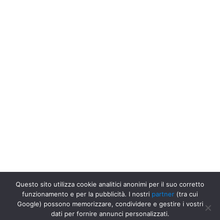
Questo sito utilizza cookie analitici anonimi per il suo corretto
funzionamento e per la pubblicità. I nostri
partner
(tra cui
Uffici Postali in Italia
Uffici Postali a Patrica
Ufficio Postale Poste
Google) possono memorizzare, condividere e gestire i vostri
Italiane, Provincia di Frosinone, Patrica
dati per fornire annunci personalizzati.