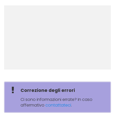
Correzione degli errori
Ci sono informazioni errate? In caso
affermativo
contattateci
.