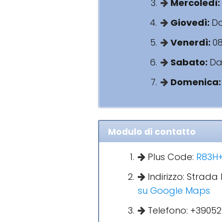
Mercoledì:
Giovedì:
Da
Venerdì:
08
Sabato:
Dal
Domenica
Modulo di contatto
Plus Code:
R83H+
Indirizzo: Strada
su Google Maps
Telefono: +39052