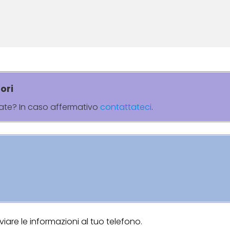
ori
rate? In caso affermativo
contattateci
.
are le informazioni al tuo telefono.