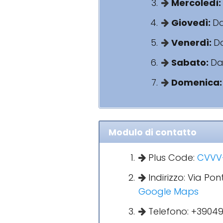
Mercoledì:
Giovedì:
Da
Venerdì:
Da
Sabato:
Dal
Domenica
Modulo di contatto
Plus Code:
CVVV+
Indirizzo: Via Po
Google Maps
Telefono: +39049