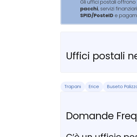
Gli uffici postali offrono 
pacchi
, servizi finanziar
SPID/PosteID
e pagam
Uffici postali 
Trapani
Erice
Buseto Palizz
Domande Freq