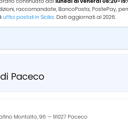
l'orario continuato dal
lunedì al venerdì 08:20–19
spedizioni, raccomandate, BancoPosta, PostePay, pen
li
uffici postali in Sicilia
. Dati aggiornati al 2026.
e di Paceco
afino Montalto, 96 — 91027 Paceco