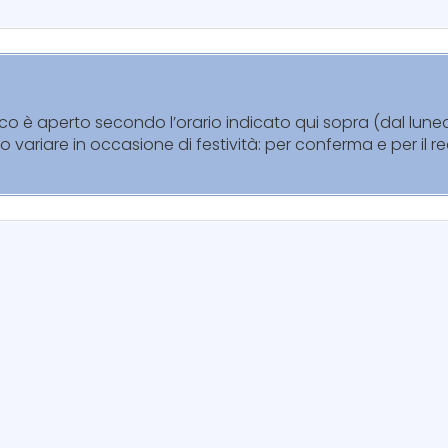
eco è aperto secondo l’orario indicato qui sopra (dal lun
no variare in occasione di festività: per conferma e per il 