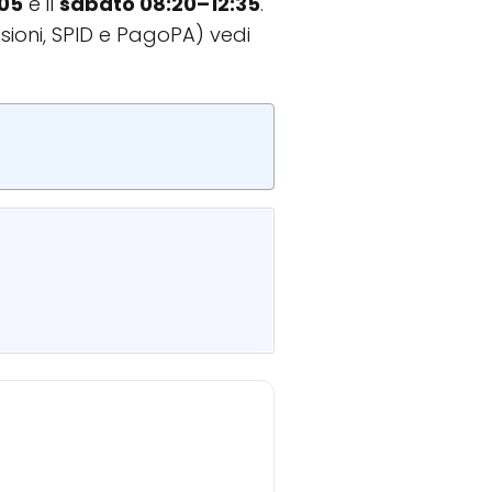
:05
e il
sabato 08:20–12:35
.
sioni, SPID e PagoPA) vedi