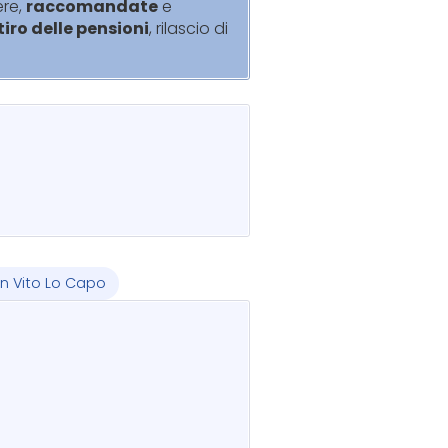
ere,
raccomandate
e
itiro delle pensioni
, rilascio di
n Vito Lo Capo