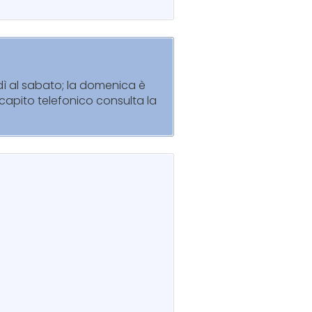
edì al sabato; la domenica è
recapito telefonico consulta la