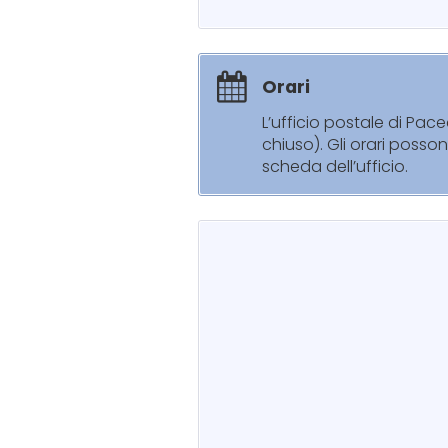
Orari
L’ufficio postale di Pac
chiuso). Gli orari posso
scheda dell’ufficio.