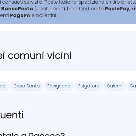
i consueti servizi di Poste Italiane: spedizione e ritiro di lett
i
BancoPosta
(conti, libretti, bollettini), carte
PostePay
,
r
enti
PagoPA
e bollettini.
nei comuni vicini
olo
Casa Santa
Favignana
Fulgatore
Salemi
Sa
uenti