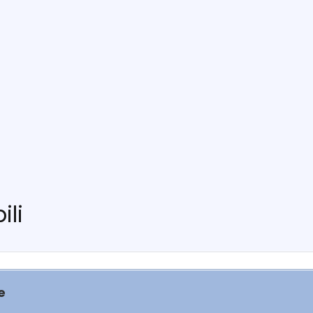
ili
e