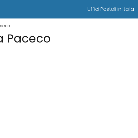
Uffici Postali in Italia
Paceco
i a Paceco