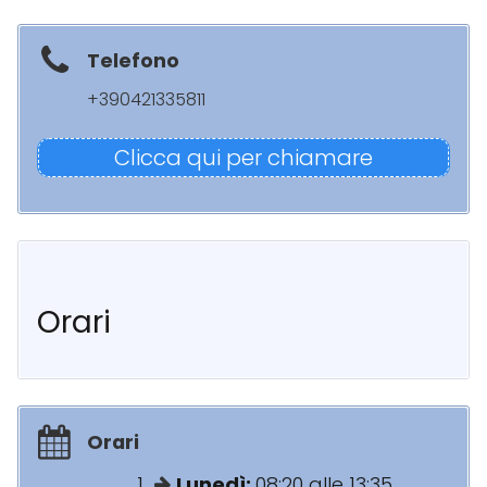
Telefono
+390421335811
Clicca qui per chiamare
Orari
Orari
Lunedì:
08:20 alle 13:35