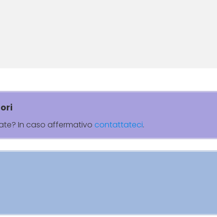
ori
rate? In caso affermativo
contattateci
.