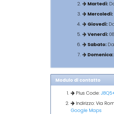
Martedì:
Da
Mercoledì:
Giovedì:
Da
Venerdì:
08
Sabato:
Dal
Domenica
Modulo di contatto
Plus Code:
J8Q5+
Indirizzo: Via Ro
Google Maps