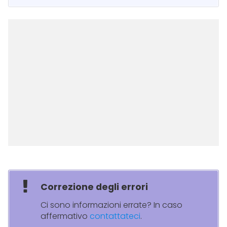
Correzione degli errori
Ci sono informazioni errate? In caso
affermativo
contattateci
.