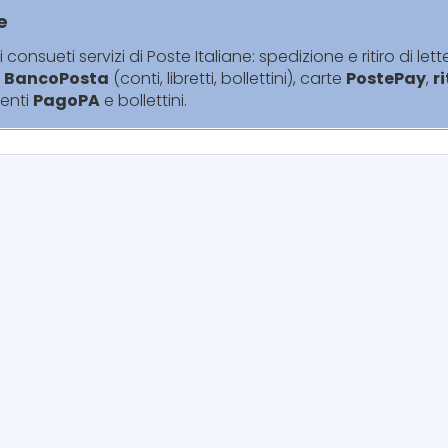
e
i consueti servizi di Poste Italiane: spedizione e ritiro di lett
i
BancoPosta
(conti, libretti, bollettini), carte
PostePay
,
r
enti
PagoPA
e bollettini.