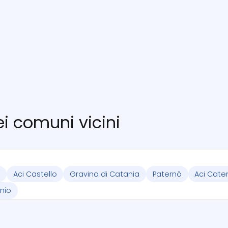
nei comuni vicini
Aci Castello
Gravina di Catania
Paternò
Aci Cate
onio