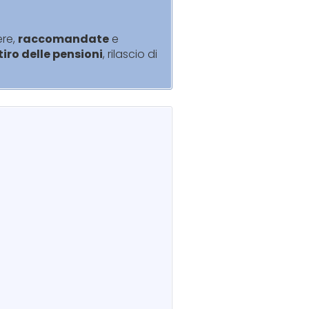
ere,
raccomandate
e
itiro delle pensioni
, rilascio di