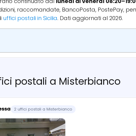
l'orario continuato dal
lunedì al venerdì 08:20–19:
spedizioni, raccomandate, BancoPosta, PostePay, pen
li
uffici postali in Sicilia
. Dati aggiornati al 2026.
fici postali a Misterbianco
ressa
2 uffici postali a Misterbianco