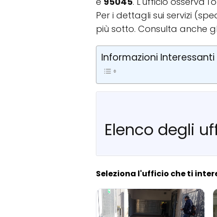
è
95045
. L'ufficio osserva 
Per i dettagli sui servizi (
più sotto. Consulta anche g
Informazioni Interessanti
Elenco degli uf
Seleziona l'ufficio che ti inte