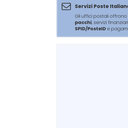
Servizi Poste Italian
Gli uffici postali offrono 
pacchi
, servizi finanziar
SPID/PosteID
e pagam