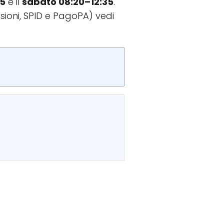
05
e il
sabato 08:20–12:35
.
sioni, SPID e PagoPA) vedi