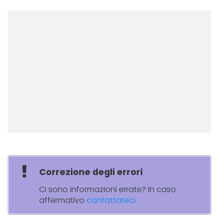
Correzione degli errori
Ci sono informazioni errate? In caso
affermativo
contattateci
.