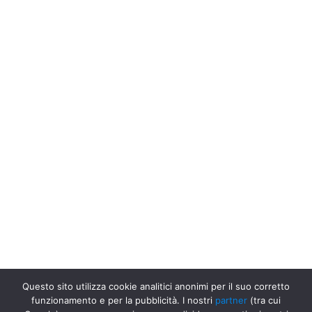
Questo sito utilizza cookie analitici anonimi per il suo corretto
funzionamento e per la pubblicità. I nostri
partner
(tra cui
Uffici Postali in Italia
Uffici Postali a L&apos;Aquila
Poste Italiane,