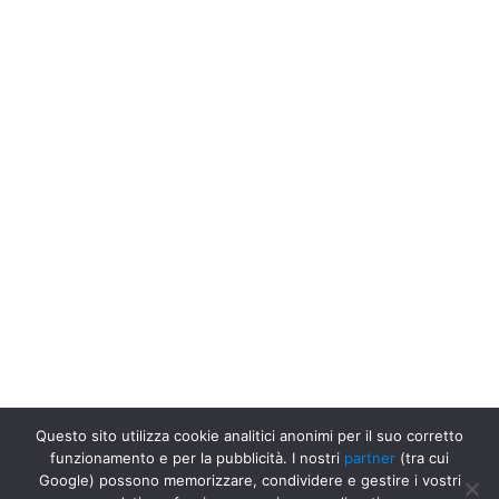
Questo sito utilizza cookie analitici anonimi per il suo corretto
funzionamento e per la pubblicità. I nostri
partner
(tra cui
Google) possono memorizzare, condividere e gestire i vostri
Uffici Postali in Italia
Uffici Postali a Gressoney-saint-jean