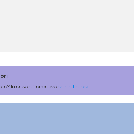
ori
rate? In caso affermativo
contattateci
.