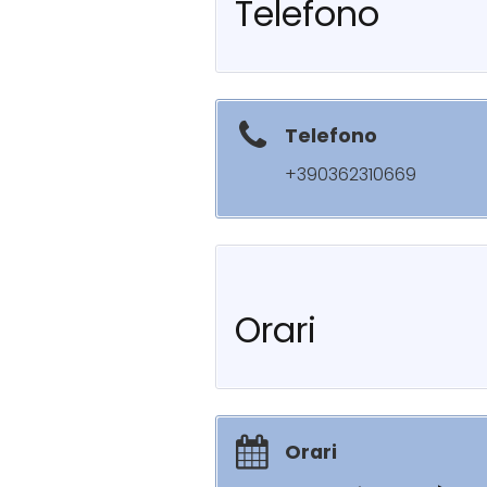
Telefono
Telefono
+390362310669
Orari
Orari