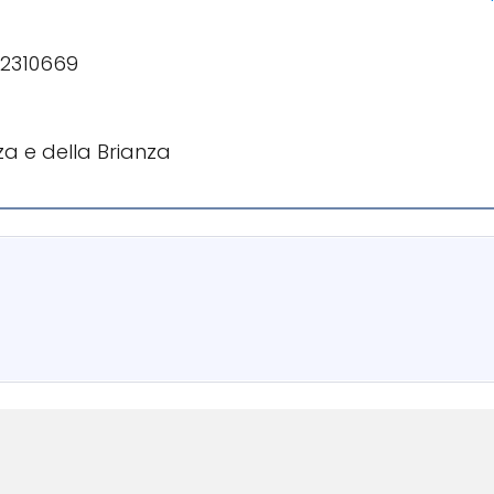
62310669
a e della Brianza