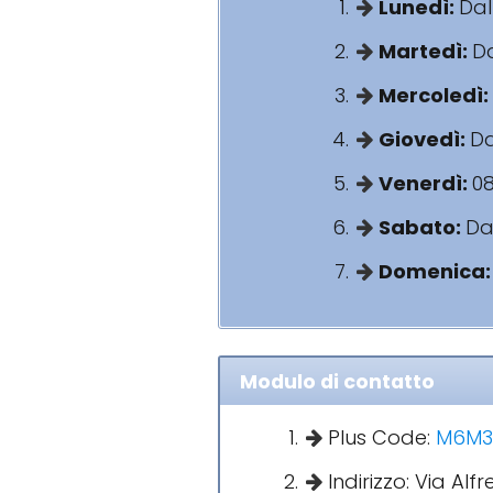
Lunedì:
Dal
Martedì:
Da
Mercoledì:
Giovedì:
Da
Venerdì:
08
Sabato:
Dal
Domenica
Modulo di contatto
Plus Code:
M6M3+
Indirizzo: Via Alf