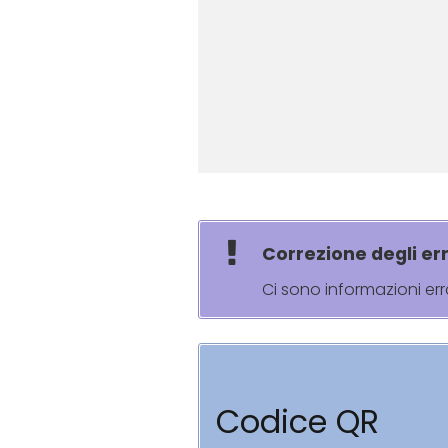
Correzione degli err
Ci sono informazioni er
Codice QR