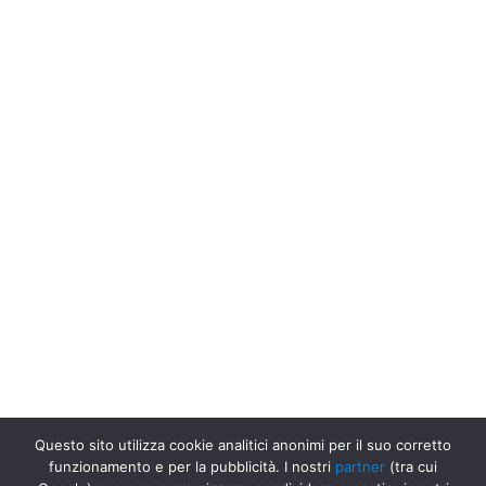
Questo sito utilizza cookie analitici anonimi per il suo corretto
funzionamento e per la pubblicità. I nostri
partner
(tra cui
Uffici Postali in Italia
Uffici Postali a Genova
Poste Italiane Spa -