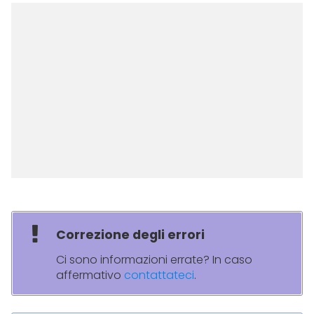
Correzione degli errori
Ci sono informazioni errate? In caso
affermativo
contattateci
.