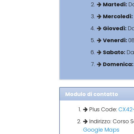
Martedì:
Da
Mercoledì:
Giovedì:
Da
Venerdì:
08
Sabato:
Dal
Domenica
Modulo di contatto
Plus Code:
CX42+
Indirizzo: Corso 
Google Maps