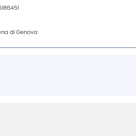
5186451
ana di Genova