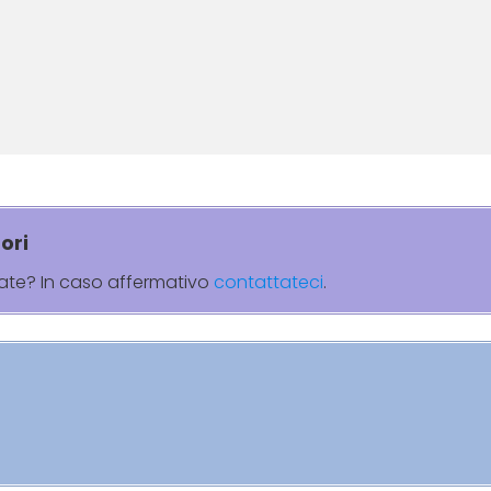
ori
rate? In caso affermativo
contattateci
.