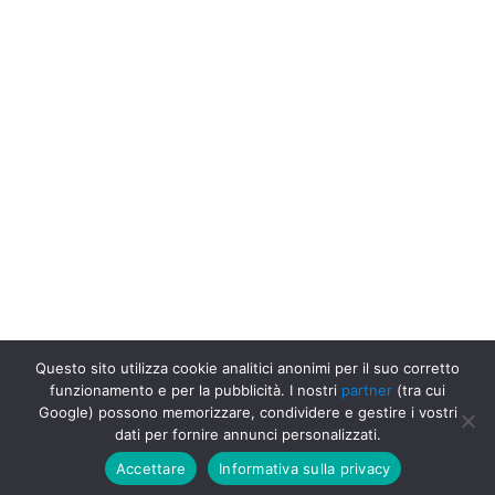
Questo sito utilizza cookie analitici anonimi per il suo corretto
Uffici Postali in Italia
Uffici Postali a Forno Canavese
Ufficio
funzionamento e per la pubblicità. I nostri
partner
(tra cui
Postale Poste Italiane, Città Metropolitana di Torino, Forno
Google) possono memorizzare, condividere e gestire i vostri
Canavese
dati per fornire annunci personalizzati.
Accettare
Informativa sulla privacy
Go up