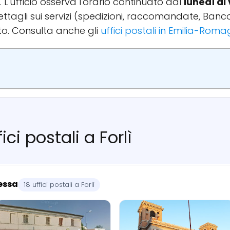
L'ufficio osserva l'orario continuato dal
lunedì al
 dettagli sui servizi (spedizioni, raccomandate, Ban
to. Consulta anche gli
uffici postali in Emilia-Rom
ici postali a Forlì
ressa
18 uffici postali a Forlì