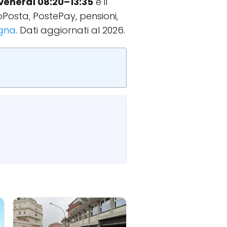
 venerdì 08:20–13:35
e il
coPosta, PostePay, pensioni,
agna
. Dati aggiornati al 2026.