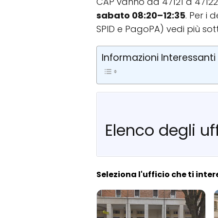
CAP vanno da 47121 a 47122. 
sabato 08:20–12:35
. Per i
SPID e PagoPA) vedi più sot
Informazioni Interessanti
Elenco degli uff
Seleziona l'ufficio che ti inte