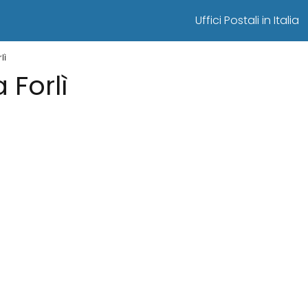
Uffici Postali in Italia
lì
a Forlì