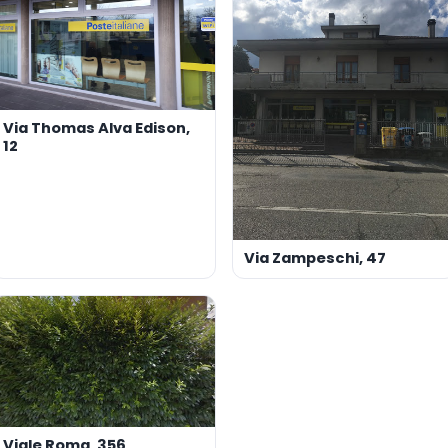
Via Thomas Alva Edison,
12
Via Zampeschi, 47
Viale Roma, 356