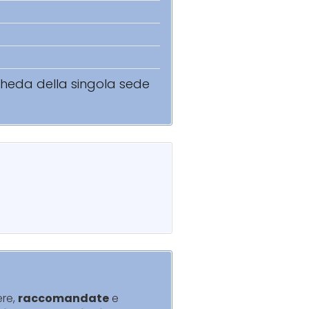
scheda della singola sede
ere,
raccomandate
e