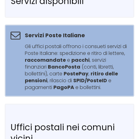
Servizi disponibili
Servizi Poste Italiane
Gli uffici postali offrono i consueti servizi di
Poste Italiane: spedizione e ritiro di lettere,
raccomandate
e
pacchi
, servizi
finanziari
BancoPosta
(conti, libretti,
bollettini), carte
PostePay
,
ritiro delle
pensioni
, rilascio di
SPID/PosteID
e
pagamenti
PagoPA
e bollettini.
Uffici postali nei comuni
vicini