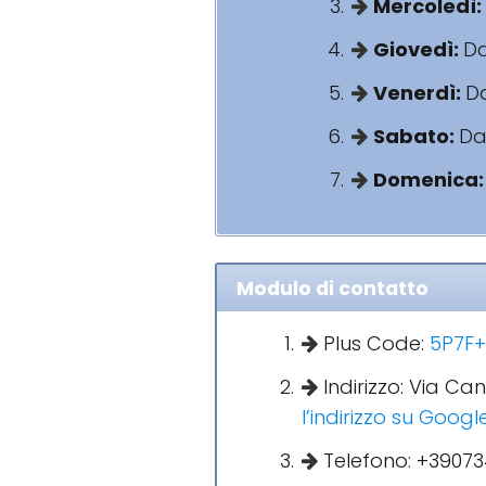
Mercoledì:
Giovedì:
Da
Venerdì:
Da
Sabato:
Dal
Domenica
Modulo di contatto
Plus Code:
5P7F+
Indirizzo: Via Ca
l’indirizzo su Goog
Telefono: +39073