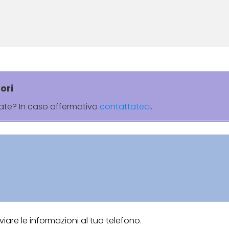
ori
rate? In caso affermativo
contattateci
.
are le informazioni al tuo telefono.