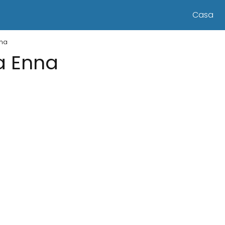
Casa
nna
 a Enna