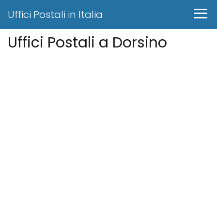
Uffici Postali in Italia
Uffici Postali a Dorsino