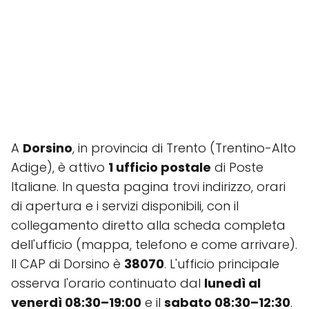
A
Dorsino
, in provincia di Trento (Trentino-Alto
Adige), è attivo
1 ufficio postale
di Poste
Italiane. In questa pagina trovi indirizzo, orari
di apertura e i servizi disponibili, con il
collegamento diretto alla scheda completa
dell'ufficio (mappa, telefono e come arrivare).
Il CAP di Dorsino è
38070
. L'ufficio principale
osserva l'orario continuato dal
lunedì al
venerdì 08:30–19:00
e il
sabato 08:30–12:30
.