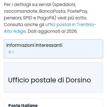
Per i dettagli sui servizi (spedizioni,
raccomandate, BancoPosta, PostePay,
pensioni, SPID e PagoPA) vedi più sotto.
Consulta anche gli
uffici postali in Trentino-
Alto Adige
. Dati aggiornati al 2026.
Informazioni Interessanti
Ufficio postale di Dorsino
Poste Italiane