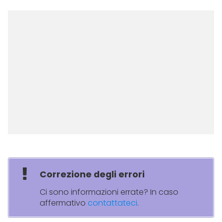
Correzione degli errori
Ci sono informazioni errate? In caso
affermativo
contattateci
.