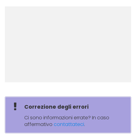
Correzione degli errori
Ci sono informazioni errate? In caso
affermativo
contattateci
.