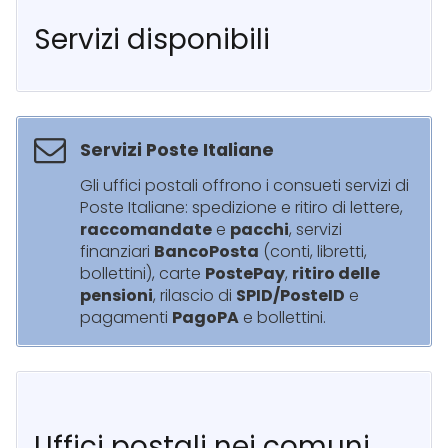
Servizi disponibili
Servizi Poste Italiane
Gli uffici postali offrono i consueti servizi di
Poste Italiane: spedizione e ritiro di lettere,
raccomandate
e
pacchi
, servizi
finanziari
BancoPosta
(conti, libretti,
bollettini), carte
PostePay
,
ritiro delle
pensioni
, rilascio di
SPID/PosteID
e
pagamenti
PagoPA
e bollettini.
Uffici postali nei comuni