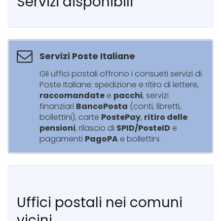
Servizi disponibili
Servizi Poste Italiane
Gli uffici postali offrono i consueti servizi di
Poste Italiane: spedizione e ritiro di lettere,
raccomandate
e
pacchi
, servizi
finanziari
BancoPosta
(conti, libretti,
bollettini), carte
PostePay
,
ritiro delle
pensioni
, rilascio di
SPID/PosteID
e
pagamenti
PagoPA
e bollettini.
Uffici postali nei comuni
vicini