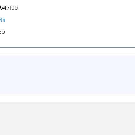
7547109
hi
zo