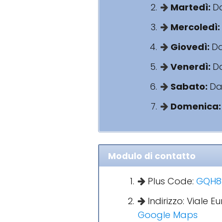
Martedì:
Da
Mercoledì:
Giovedì:
Da
Venerdì:
Da
Sabato:
Dal
Domenica
Modulo di contatto
Plus Code:
GQH8+2
Indirizzo: Viale E
Google Maps