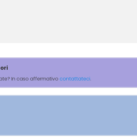
ori
rate? In caso affermativo
contattateci
.