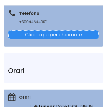
Telefono
+390445440101
Clicca qui per chiamare
Orari
Orari
Lunedì:
Dalle 08:30 alle 19