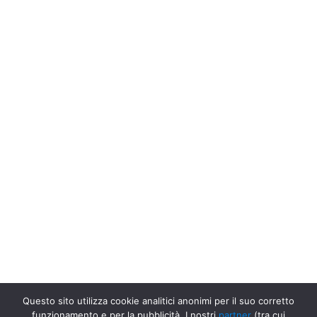
Questo sito utilizza cookie analitici anonimi per il suo corretto
funzionamento e per la pubblicità. I nostri
partner
(tra cui