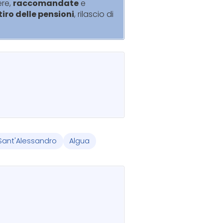
ere,
raccomandate
e
itiro delle pensioni
, rilascio di
Sant'Alessandro
Algua