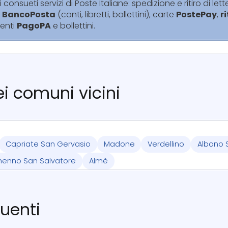
i consueti servizi di Poste Italiane: spedizione e ritiro di lett
i
BancoPosta
(conti, libretti, bollettini), carte
PostePay
,
r
enti
PagoPA
e bollettini.
nei comuni vicini
Capriate San Gervasio
Madone
Verdellino
Albano 
menno San Salvatore
Almè
uenti