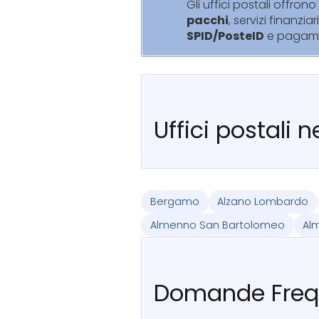
Gli uffici postali offrono 
pacchi
, servizi finanziar
SPID/PosteID
e pagam
Uffici postali 
Bergamo
Alzano Lombardo
Almenno San Bartolomeo
Al
Domande Freq