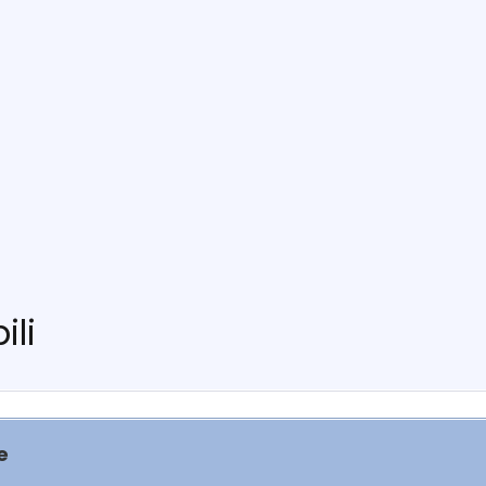
ili
e