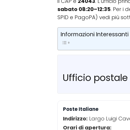
il CAP è
24043
. L'ufficio pr
sabato 08:20–12:35
. Per i
SPID e PagoPA) vedi più sot
Informazioni Interessanti
Ufficio postal
Poste Italiane
Indirizzo:
Largo Luigi Cav
Orari di apertura: