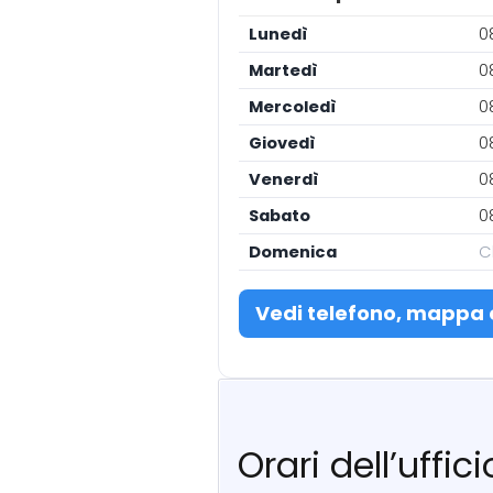
Lunedì
0
Martedì
0
Mercoledì
0
Giovedì
0
Venerdì
0
Sabato
0
Domenica
C
Vedi telefono, mappa 
Orari dell’uffi