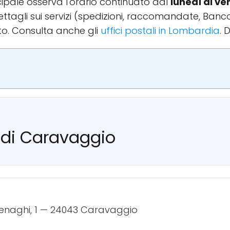
incipale osserva l'orario continuato dal
lunedì al ve
 dettagli sui servizi (spedizioni, raccomandate, Ban
to. Consulta anche gli
uffici postali in Lombardia
. 
e di Caravaggio
enaghi, 1 — 24043 Caravaggio