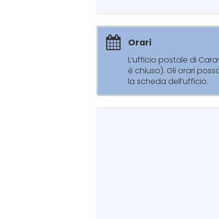
Orari
L’ufficio postale di Ca
è chiuso). Gli orari pos
la scheda dell’ufficio.