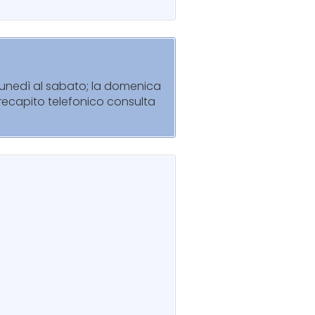
 lunedì al sabato; la domenica
l recapito telefonico consulta