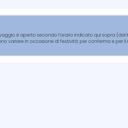
ravaggio è aperto secondo l’orario indicato qui sopra (dal
sono variare in occasione di festività: per conferma e per i