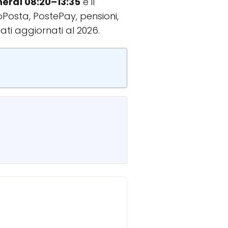
nerdì 08:20–13:35
e il
coPosta, PostePay, pensioni,
Dati aggiornati al 2026.