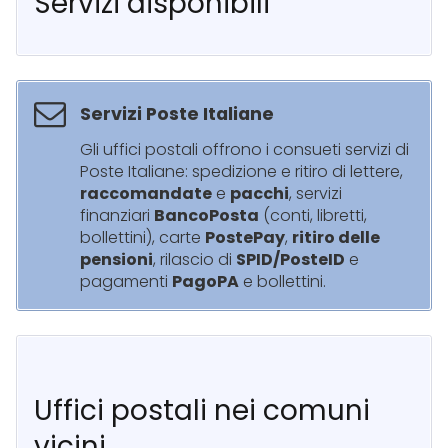
Servizi disponibili
Servizi Poste Italiane
Gli uffici postali offrono i consueti servizi di
Poste Italiane: spedizione e ritiro di lettere,
raccomandate
e
pacchi
, servizi
finanziari
BancoPosta
(conti, libretti,
bollettini), carte
PostePay
,
ritiro delle
pensioni
, rilascio di
SPID/PosteID
e
pagamenti
PagoPA
e bollettini.
Uffici postali nei comuni
vicini