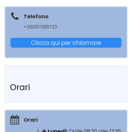
Telefono
+390871381723
Clicca qui per chiamare
Orari
Orari
Lunedì:
Dalle 08:20 alle 13:35