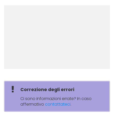
Correzione degli errori
Ci sono informazioni errate? In caso
affermativo
contattateci
.