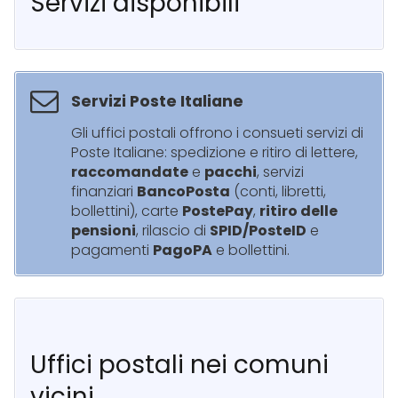
Servizi disponibili
Servizi Poste Italiane
Gli uffici postali offrono i consueti servizi di
Poste Italiane: spedizione e ritiro di lettere,
raccomandate
e
pacchi
, servizi
finanziari
BancoPosta
(conti, libretti,
bollettini), carte
PostePay
,
ritiro delle
pensioni
, rilascio di
SPID/PosteID
e
pagamenti
PagoPA
e bollettini.
Uffici postali nei comuni
vicini