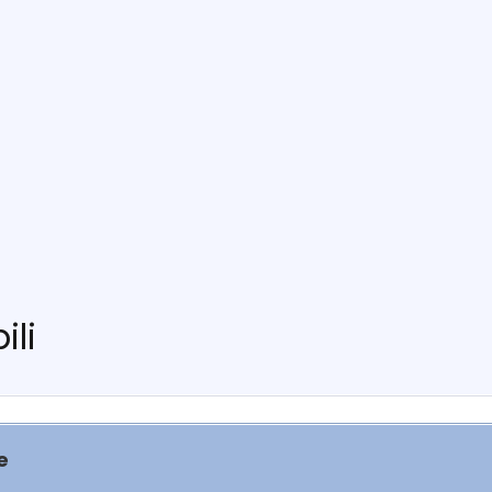
ili
e