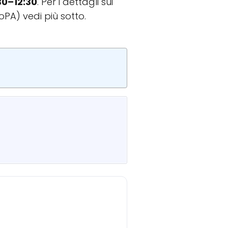
30–12:30
. Per i dettagli sui
PA) vedi più sotto.