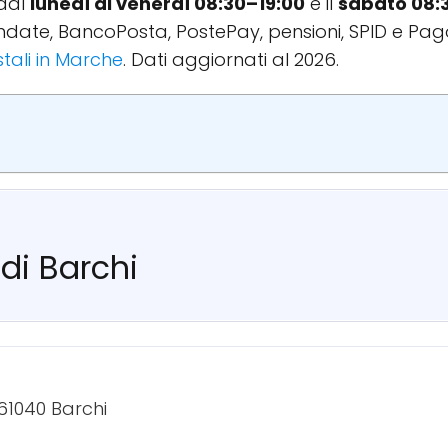
 dal
lunedì al venerdì 08:30–19:00
e il
sabato 08:
andate, BancoPosta, PostePay, pensioni, SPID e Pago
stali in Marche
. Dati aggiornati al 2026.
 di Barchi
61040 Barchi