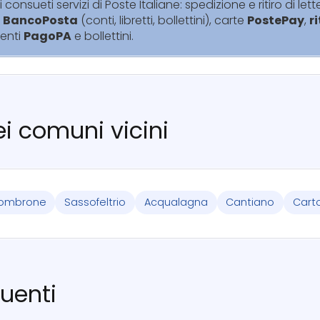
i consueti servizi di Poste Italiane: spedizione e ritiro di lett
i
BancoPosta
(conti, libretti, bollettini), carte
PostePay
,
r
enti
PagoPA
e bollettini.
nei comuni vicini
ombrone
Sassofeltrio
Acqualagna
Cantiano
Cart
uenti