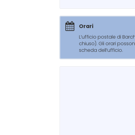
Orari
L’ufficio postale di Bar
chiuso). Gli orari posso
scheda dell’ufficio.