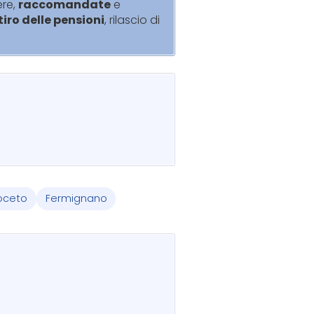
ere,
raccomandate
e
itiro delle pensioni
, rilascio di
oceto
Fermignano