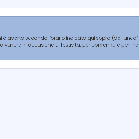
chi è aperto secondo l’orario indicato qui sopra (dal luned
no variare in occasione di festività: per conferma e per il 