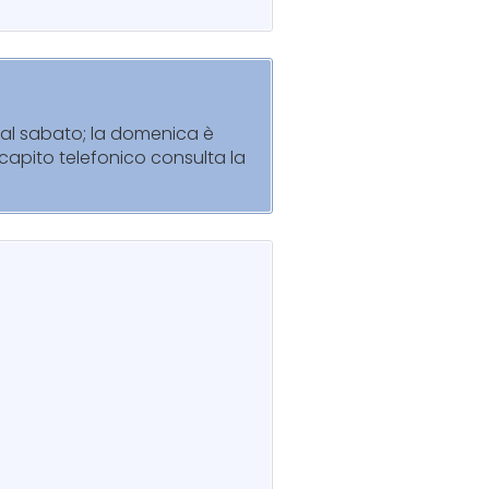
ì al sabato; la domenica è
recapito telefonico consulta la