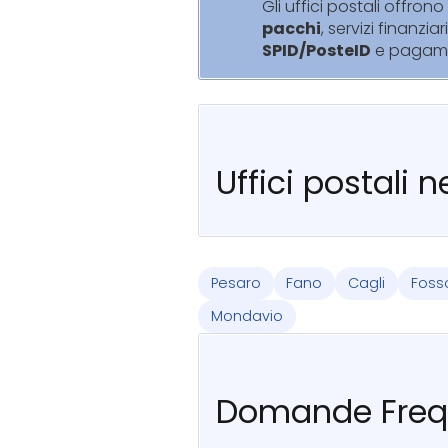
Gli uffici postali offrono 
pacchi
, servizi finanziar
SPID/PosteID
e pagam
Uffici postali 
Pesaro
Fano
Cagli
Foss
Mondavio
Domande Freq