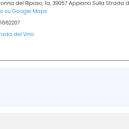
adonna del Riposo, 1a, 39057 Appiano Sulla Strada de
izzo su Google Maps
71662207
rada del Vino