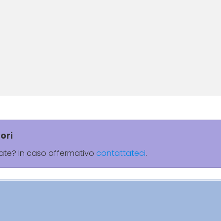
ori
rate? In caso affermativo
contattateci
.