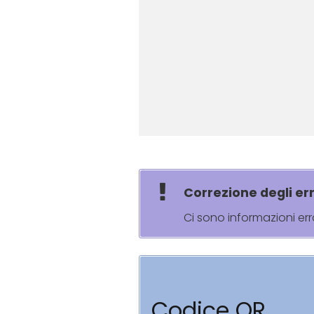
Correzione degli err
Ci sono informazioni er
Codice QR