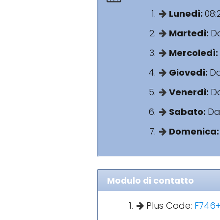
Lunedì:
08:
Martedì:
Da
Mercoledì:
Giovedì:
Da
Venerdì:
Da
Sabato:
Dal
Domenica
Modulo di contatto
Plus Code:
F746+