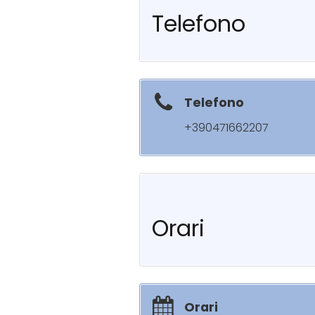
Telefono
Telefono
+390471662207
Orari
Orari